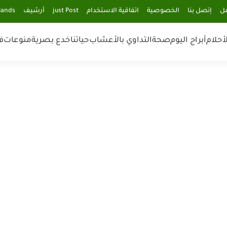
مل
إتصل بنا
الخصوصية
اتفاقية الاستخدام
just Post
أرشيف
lands
أحلام
أبراج اليوم
صحة
التداوي بالأعشاب
حياتنا
خدع بصرية
منوعات
ف