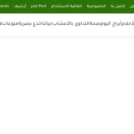
مل
إتصل بنا
الخصوصية
اتفاقية الاستخدام
just Post
أرشيف
lands
أحلام
أبراج اليوم
صحة
التداوي بالأعشاب
حياتنا
خدع بصرية
منوعات
ف