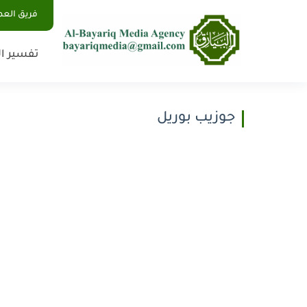
فريق الع
تفسير ال
جوزيب بوريل