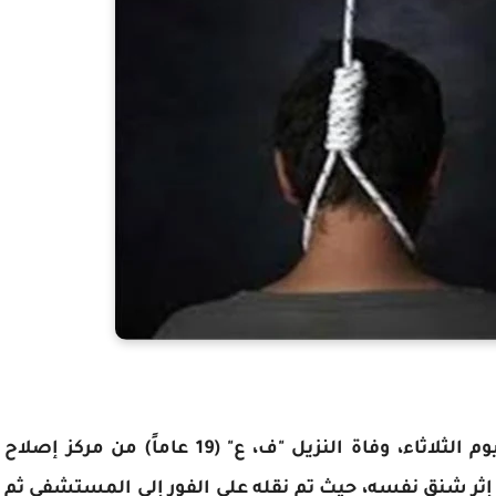
أعلنت وزارة الداخلية والأمن الوطني، بغزة، اليوم الثلاثاء، وفاة النزيل "ف، ع" (19 عاماً) من مركز إصلاح
ر شنق نفسه، حيث تم نقله على الفور إلى المستشفى ثم