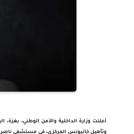
وتأهيل خانيونس المركزي، في مستشفى ناصر إث