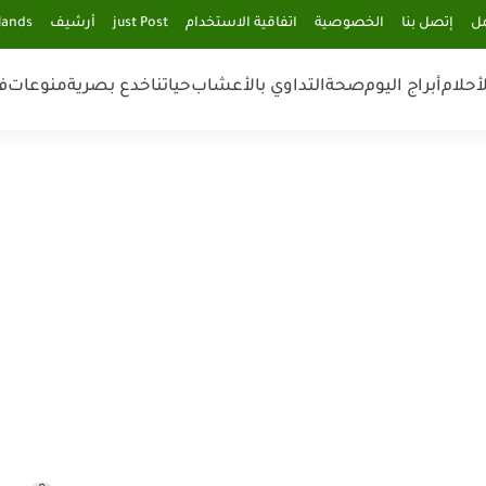
مل
إتصل بنا
الخصوصية
اتفاقية الاستخدام
just Post
أرشيف
lands
أحلام
أبراج اليوم
صحة
التداوي بالأعشاب
حياتنا
خدع بصرية
منوعات
ف