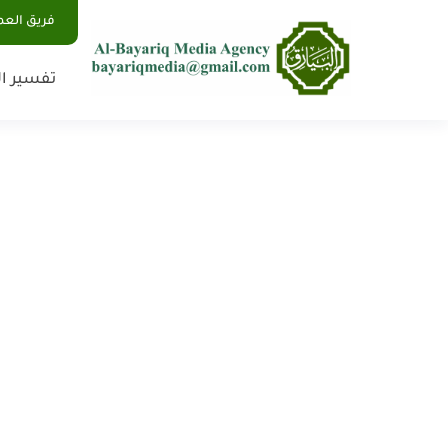
فريق الع
تفسير ال