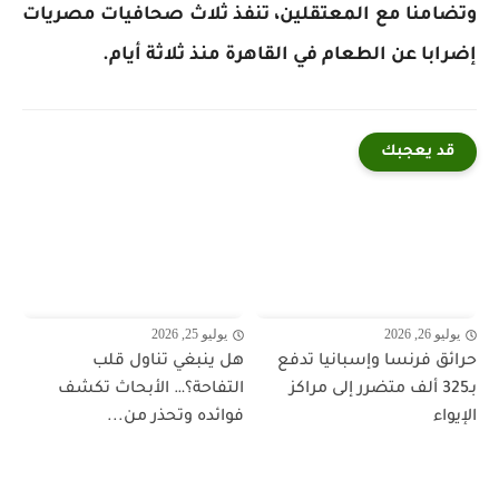
وتضامنا مع المعتقلين، تنفذ ثلاث صحافيات مصريات
إضرابا عن الطعام في القاهرة منذ ثلاثة أيام.
قد يعجبك
يوليو 26, 2026
يوليو 25, 2026
حرائق فرنسا وإسبانيا تدفع
هل ينبغي تناول قلب
بـ325 ألف متضرر إلى مراكز
التفاحة؟… الأبحاث تكشف
الإيواء
فوائده وتحذر من...