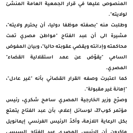
المنصوص عليها في قرار الجمعية العامة المنشئ
لولايته".
وطلبت منه "بصفته موظفا دوليا، أن يحترم ولايته"،
مشيرة الى أن عبد الفتاح "مواطن مصري تمت
محاكمته وإدانته ويقضي عقوبته حاليا"، وبيان المفوض
السامي "يقوّض عن عمد استقلالية القضاء"
المصري.
كما اعتبرت وصفه القرار القضائي بأنه "غير عادل"،
"إهانة غير مقبولة".
وصرّح وزير الخارجية المصري سامح شكري، رئيس
مؤتمر كوب27، لوسائل إعلام، بأن عبد الفتاح يتمتع
بكل الرعاية اللازمة، وأكدّ الرئيس الفرنسي إيمانويل
ماكرون أن الرئيس المصري عبد الفتاح السيسي