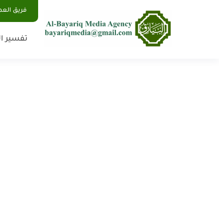
فريق الع
تفسير ال