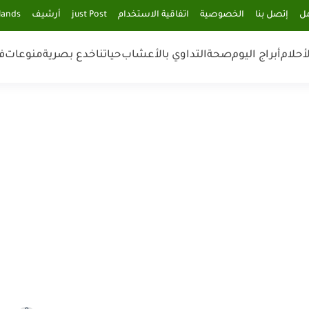
مل
إتصل بنا
الخصوصية
اتفاقية الاستخدام
just Post
أرشيف
lands
أحلام
أبراج اليوم
صحة
التداوي بالأعشاب
حياتنا
خدع بصرية
منوعات
ف