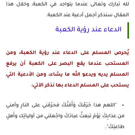
لله تبارك وتعالى عندما يتواجد في الكعبة، وخلال هذا
المقال سنذكر أجمل أدعية عند الكعبة.
الدعاء عند رؤية الكعبة
يُحرص المسلم على الدعاء عند رؤية الكعبة، ومن
المستحب عندما يقع البصر على الكعبة أن يرفع
المسلم يديه ويدعو الله ما يشاء، ومن الأدعية التي
يستحب على المسلم الدعاء بها نذكر الآتي:
"اللهم هذا حَرَمُكَ وَأَمْنُكَ فحرّمْني على النارِ وأمني
من عذابِكَ يَوْمَ تبعثُ عبادَكَ واجْعلني من أوليائِك وأَهلِ
طاعتِكَ".