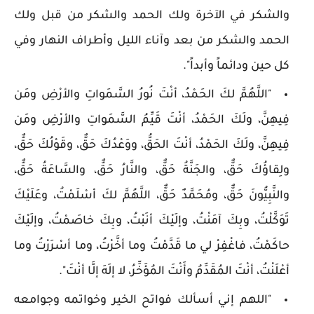
والشكر في الآخرة ولك الحمد والشكر من قبل ولك
الحمد والشكر من بعد وآناء الليل وأطراف النهار وفي
كل حين ودائماً وأبداً".
"اللَّهُمَّ لكَ الحَمْدُ، أنْتَ نُورُ السَّمَواتِ والأرْضِ ومَن
فِيهِنَّ، ولَكَ الحَمْدُ، أنْتَ قَيِّمُ السَّمَواتِ والأرْضِ ومَن
فِيهِنَّ، ولَكَ الحَمْدُ، أنْتَ الحَقُّ، ووَعْدُكَ حَقٌّ، وقَوْلُكَ حَقٌّ،
ولِقاؤُكَ حَقٌّ، والجَنَّةُ حَقٌّ، والنَّارُ حَقٌّ، والسَّاعَةُ حَقٌّ،
والنَّبِيُّونَ حَقٌّ، ومُحَمَّدٌ حَقٌّ، اللَّهُمَّ لكَ أسْلَمْتُ، وعَلَيْكَ
تَوَكَّلْتُ، وبِكَ آمَنْتُ، وإلَيْكَ أنَبْتُ، وبِكَ خاصَمْتُ، وإلَيْكَ
حاكَمْتُ، فاغْفِرْ لي ما قَدَّمْتُ وما أخَّرْتُ، وما أسْرَرْتُ وما
أعْلَنْتُ، أنْتَ المُقَدِّمُ وأَنْتَ المُؤَخِّرُ، لا إلَهَ إلَّا أنْتَ".
"اللهم إني أسألك فواتح الخير وخواتمه وجوامعه