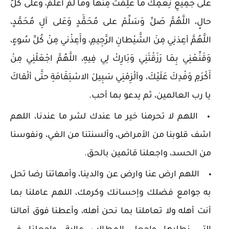
على جَمِيعِ نِعَمِكَ ما عَلِمْتُ مِنْها وَمَا لَمْ أَعْلَمْ، وَعَلى كُلّ
حالٍ، اللَّهُمَّ صَلِّ وَسَلِّمْ على مُحَمََّدٍ وَعَلى آلِ مُحَمَّدٍ،
اللَّهُمَّ أعِذنِي مِنَ الشَّيْطانِ الرَّجِيمِ، وأَعِذْني مِنْ كُلِّ سُوءٍ،
وَقَنِّعْنِي بِمَا رَزَقْتَنِي وَبَارِكْ لِي فِيهِ، اللَّهُمَّ اجْعَلْنِي مِنْ
أَكْرَمِ وَفْدِكَ عَلَيْكَ، وألْزِمْنِي سَبِيلَ الاسْتِقَامَةِ حتَّى ألْقاكَ
يا رب العالمين، ثم يدعو بما أحب.
اللهم لا تحرمنا خير ما عندك لشر ما عندنا، اللهم
اشف قلوبنا من الأمراض، وألسنتنا من الغي، ونفوسنا
من الحسد، واجعلنا قائمين بالحق.
اللهم ارض عنا وارض عن والدينا، وأمهاتنا رضا تحل
به جوامع فضلك وإحسانك وكرمك، اللهم عاملنا بما
أنت أهله ولا تعاملنا بما نحن أهله، وأعطنا فوق آمالنا