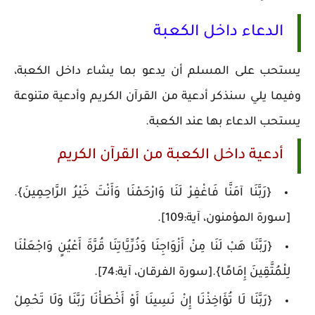
الدعاء داخل الكعبة
يستحب على المسلم أن يدعو بما يشاء داخل الكعبة،
وفيما يلي سنذكر أدعية من القرآن الكريم وأدعية متنوعة
يستحب الدعاء بها عند الكعبة.
أدعية داخل الكعبة من القرآن الكريم
{رَبَّنَا آمَنَّا فَاغْفِرْ لَنَا وَارْحَمْنَا وَأَنْتَ خَيْرُ الرَّاحِمِينَ}.
[سورة المؤمنون، آية:109].
{رَبَّنَا هَبْ لَنَا مِنْ أَزْوَاجِنَا وَذُرِّيَّاتِنَا قُرَّةَ أَعْيُنٍ وَاجْعَلْنَا
لِلْمُتَّقِينَ إِمَامًا}.[سورة الفرقان، آية:74].
{رَبَّنَا لَا تُؤَاخِذْنَا إِنْ نَسِينَا أَوْ أَخْطَأْنَا رَبَّنَا وَلَا تَحْمِلْ