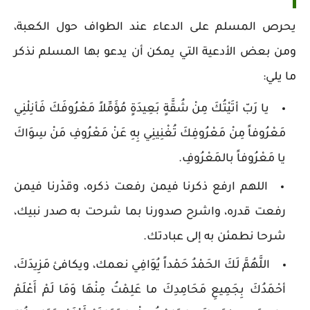
يحرص المسلم على الدعاء عند الطواف حول الكعبة،
ومن بعض الأدعية التي يمكن أن يدعو بها المسلم نذكر
ما يلي:
يا رَبّ أتَيْتُكَ مِنْ شُقَّةٍ بَعِيدَةٍ مُؤَمِّلاً مَعْرُوفَكَ فَأنِلْنِي
مَعْرُوفاً مِنْ مَعْرُوفِكَ تُغْنِينِي بِهِ عَنْ مَعْرُوفِ مَنْ سِوَاكَ
يا مَعْرُوفاً بالمَعْرُوفِ.
اللهم ارفع ذكرنا فيمن رفعت ذكره، وقدْرنا فيمن
رفعت قدره، واشرح صدورنا بما شرحت به صدر نبيك،
شرحا نطمئن به إلى عبادتك.
اللَّهُمَّ لَكَ الحَمْدُ حَمْداً يُوَافِي نعمك، ويكافئ مَزِيدَكَ،
أحْمَدُكَ بِجَمِيعِ مَحَامِدِكَ ما عَلِمْتُ مِنْهَا وَمَا لَمْ أَعْلَمْ