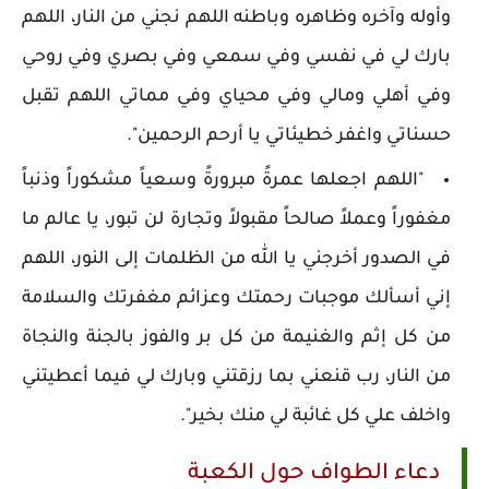
وأوله وآخره وظاهره وباطنه اللهم نجني من النار، اللهم
بارك لي في نفسي وفي سمعي وفي بصري وفي روحي
وفي أهلي ومالي وفي محياي وفي مماتي اللهم تقبل
حسناتي واغفر خطيئاتي يا أرحم الرحمين".
"اللهم اجعلها عمرةً مبرورةً وسعياً مشكوراً وذنباً
مغفوراً وعملاً صالحاً مقبولاً وتجارة لن تبور، يا عالم ما
في الصدور أخرجني يا الله من الظلمات إلى النور، اللهم
إني أسألك موجبات رحمتك وعزائم مغفرتك والسلامة
من كل إثم والغنيمة من كل بر والفوز بالجنة والنجاة
من النار، رب قنعني بما رزقتني وبارك لي فيما أعطيتني
واخلف علي كل غائبة لي منك بخير".
دعاء الطواف حول الكعبة