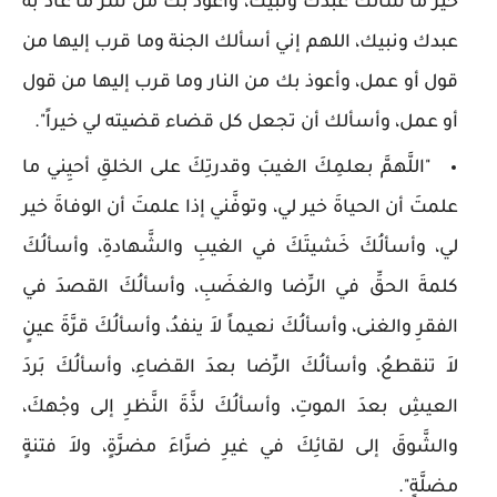
خير ما سألك عبدك ونبيك، وأعوذ بك من شر ما عاذ به
عبدك ونبيك، اللهم إني أسألك الجنة وما قرب إليها من
قول أو عمل، وأعوذ بك من النار وما قرب إليها من قول
أو عمل، وأسألك أن تجعل كل قضاء قضيته لي خيراً".
"اللَّهمَّ بعلمِكَ الغيبَ وقدرتِكَ على الخلقِ أحيِني ما
علمتَ أن الحياةَ خير لي، وتوفَّني إذا علمتَ أن الوفاةَ خير
لي، وأسألُكَ خَشيتَكَ في الغيبِ والشَّهادةِ، وأسألُكَ
كلمةَ الحقِّ في الرِّضا والغضَبِ، وأسألُكَ القصدَ في
الفقرِ والغنى، وأسألُكَ نعيماً لاَ ينفدُ، وأسألُكَ قرَّةَ عينٍ
لاَ تنقطعُ، وأسألُكَ الرِّضا بعدَ القضاءِ، وأسألُكَ بَردَ
العيشِ بعدَ الموتِ، وأسألُكَ لذَّةَ النَّظرِ إلى وجْهكَ،
والشَّوقَ إلى لقائِكَ في غيرِ ضرَّاءَ مضرَّةٍ، ولاَ فتنةٍ
مضلَّةٍ".