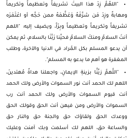
"اللهُمَّ زِدْ هذا البيتَ تشريفاً وتعظيماً وتكريماً
ومهابةً وزِدْ مَن شرَّفَهُ وَعَظَّمَهُ ممن حَجَّه أو اعْتَمَرَه
تشريفاً وتكريماً وتعظيماً وبِرّاً، ويضيف إليه: "اللهم
أنتَ السلامُ ومنكَ السلامُ فحيِّنا رَبَّنَا بالسلام، ثم يمكن
أن يدعو المسلم بكل المُراد في الدنيا والآخرة، وطلب
المغفرة هو أهم ما يدعو به المسلم".
"اللَّهمَّ زيِّنَّا بزينةِ الإيمانِ، واجعلنا هداةً مُهتدينَ،
اللهم لك الحمد أنت نور السموات والأرض ولك الحمد
أنت قيوم السموات والأرض ولك الحمد أنت رب
السموات والأرض ومن فيهن أنت الحق وقولك الحق
ووعدك الحق ولقاؤك حق والجنة حق والنار حق
والساعة حق، اللهم لك أسلمت وبك آمنت وعليك