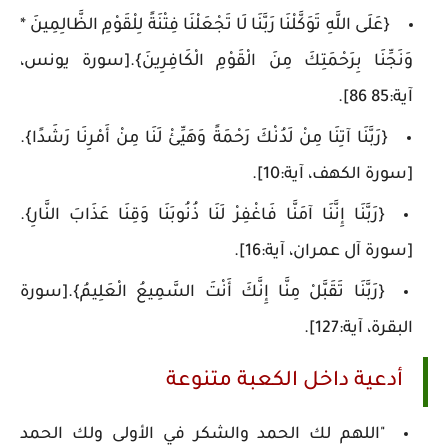
{عَلَى اللَّهِ تَوَكَّلْنَا رَبَّنَا لَا تَجْعَلْنَا فِتْنَةً لِلْقَوْمِ الظَّالِمِينَ *
وَنَجِّنَا بِرَحْمَتِكَ مِنَ الْقَوْمِ الْكَافِرِينَ}.[سورة يونس،
آية:85 86].
{رَبَّنَا آتِنَا مِنْ لَدُنْكَ رَحْمَةً وَهَيِّئْ لَنَا مِنْ أَمْرِنَا رَشَدًا}.
[سورة الكهف، آية:10].
{رَبَّنَا إِنَّنَا آمَنَّا فَاغْفِرْ لَنَا ذُنُوبَنَا وَقِنَا عَذَابَ النَّارِ}.
[سورة آل عمران، آية:16].
{رَبَّنَا تَقَبَّلْ مِنَّا إِنَّكَ أَنْتَ السَّمِيعُ الْعَلِيمُ}.[سورة
البقرة، آية:127].
أدعية داخل الكعبة متنوعة
"اللهم لك الحمد والشكر في الأولى ولك الحمد