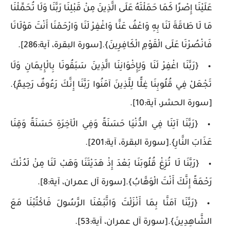
عَلَيْنَا إِصْرًا كَمَا حَمَلْتَهُ عَلَى الَّذِينَ مِنْ قَبْلِنَا رَبَّنَا وَلَا تُحَمِّلْنَا
مَا لَا طَاقَةَ لَنَا بِهِ وَاعْفُ عَنَّا وَاغْفِرْ لَنَا وَارْحَمْنَا أَنْتَ مَوْلَانَا
فَانْصُرْنَا عَلَى الْقَوْمِ الْكَافِرِينَ}.[سورة البقرة، آية:286].
{رَبَّنَا اغْفِرْ لَنَا وَلِإِخْوَانِنَا الَّذِينَ سَبَقُونَا بِالْإِيمَانِ وَلَا
تَجْعَلْ فِي قُلُوبِنَا غِلًّا لِلَّذِينَ آمَنُوا رَبَّنَا إِنَّكَ رَءُوفٌ رَحِيمٌ}.
[سورة الحشر، آية:10].
{رَبَّنَا آتِنَا فِي الدُّنْيَا حَسَنَةً وَفِي الْآخِرَةِ حَسَنَةً وَقِنَا
عَذَابَ النَّارِ}.[سورة البقرة، آية:201].
{رَبَّنَا لَا تُزِغْ قُلُوبَنَا بَعْدَ إِذْ هَدَيْتَنَا وَهَبْ لَنَا مِنْ لَدُنْكَ
رَحْمَةً إِنَّكَ أَنْتَ الْوَهَّابُ}.[سورة آل عمران، آية:8].
{رَبَّنَا آمَنَّا بِمَا أَنْزَلْتَ وَاتَّبَعْنَا الرَّسُولَ فَاكْتُبْنَا مَعَ
الشَّاهِدِينَ}.[سورة آل عمران، آية:53].