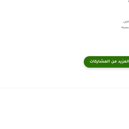
نين
بسنة