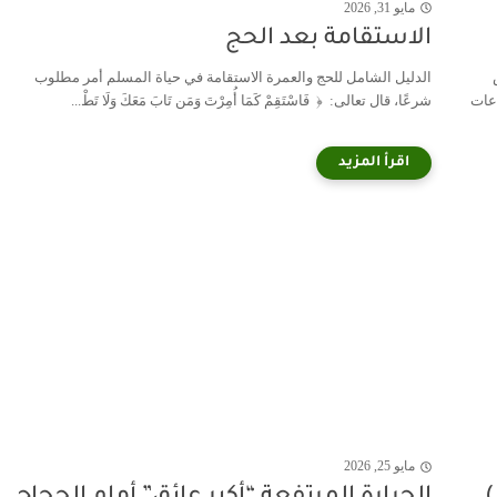
مايو 31, 2026
الاستقامة بعد الحج
الدليل الشامل للحج والعمرة الاستقامة في حياة المسلم أمر مطلوب
عات
شرعًا، قال تعالى: ﴿ فَاسْتَقِمْ كَمَا أُمِرْتَ وَمَن تَابَ مَعَكَ وَلَا تَطْ...
مايو 25, 2026