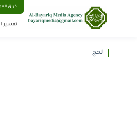
فريق الع
تفسير ال
الحج