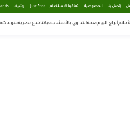
مل
إتصل بنا
الخصوصية
اتفاقية الاستخدام
just Post
أرشيف
lands
أحلام
أبراج اليوم
صحة
التداوي بالأعشاب
حياتنا
خدع بصرية
منوعات
ف