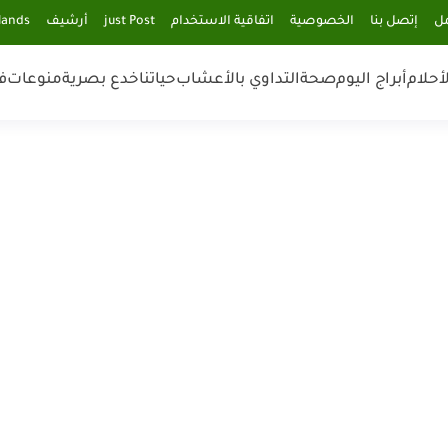
مل
إتصل بنا
الخصوصية
اتفاقية الاستخدام
just Post
أرشيف
lands
أحلام
أبراج اليوم
صحة
التداوي بالأعشاب
حياتنا
خدع بصرية
منوعات
ف