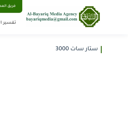
فريق الع
تفسير ال
ستار سات 3000