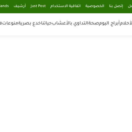
مل
إتصل بنا
الخصوصية
اتفاقية الاستخدام
just Post
أرشيف
lands
أحلام
أبراج اليوم
صحة
التداوي بالأعشاب
حياتنا
خدع بصرية
منوعات
ف