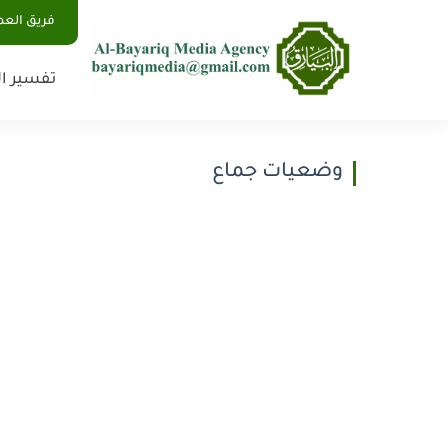
فريق الع
تفسير ال
وضعيات جماع