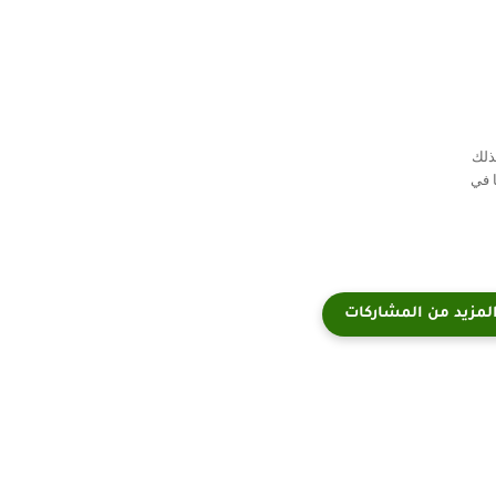
ذلك
 في