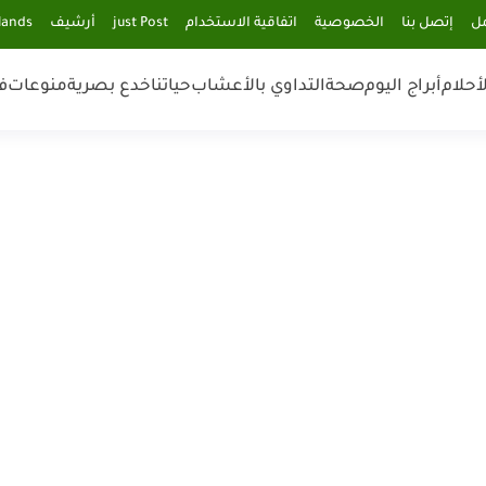
مل
إتصل بنا
الخصوصية
اتفاقية الاستخدام
just Post
أرشيف
lands
أحلام
أبراج اليوم
صحة
التداوي بالأعشاب
حياتنا
خدع بصرية
منوعات
ف