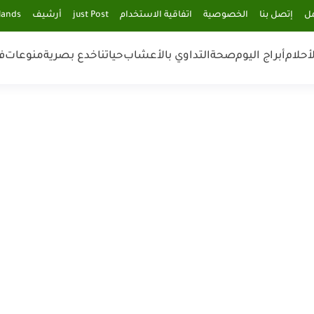
مل
إتصل بنا
الخصوصية
اتفاقية الاستخدام
just Post
أرشيف
lands
أحلام
أبراج اليوم
صحة
التداوي بالأعشاب
حياتنا
خدع بصرية
منوعات
ف