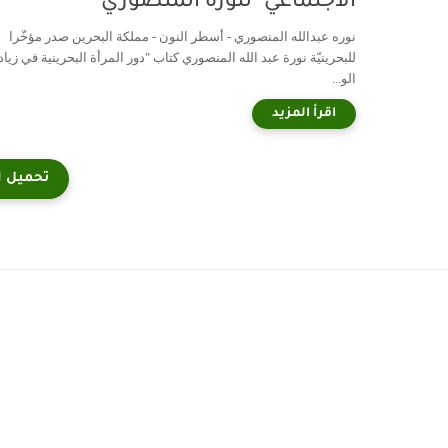
الاجتماعي" لنورة المنصوري
نوره عبدالله المنصوري - أسطر النون - مملكة البحرين صدر مؤخّرا
للبحرينيّة نورة عبد الله المنصوري كتاب "دور المرأة البحرينية في زياد
الو...