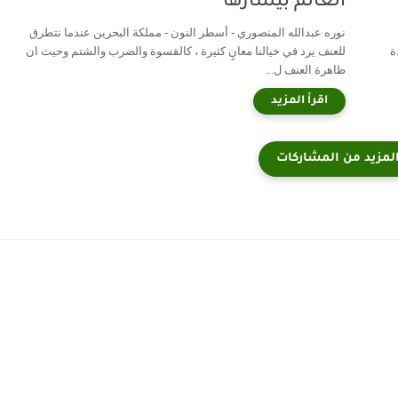
العالم بيسارها"
نوره عبدالله المنصوري - أسطر النون - مملكة البحرين عندما نتطرق
ة
للعنف يرد في خيالنا معانٍ كثيرة ، كالقسوة والضرب والشتم وحيث ان
ظاهرة العنف ل...