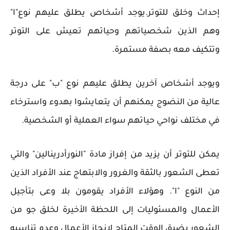
إحداث وخلق للتوتر.يوجد أشخاص يطلق عليهم نوع"ا"
وهم الذين شخصياتهم وحياتهم تعيش على التوتر
وتتكيف معه بصفة مستمرة.
ويوجد أشخاص آخرين يطلق عليهم نوع "ب" على درجة
عالية من النضوج يمكنهم أن يتعايشوا بهدوء واسترخاء
في مختلف نواحي حياتهم سواء العملية أو الشخصية.
يمكن للتوتر أن يزيد من إفراز مادة "النورأدرينالين" والتي
تعطى الشعور بالثقة والغرور والابتهاج عند الأفراد الذين
من النوع "ا". وهؤلاء الأفراد يقومون بلا وعى بتأجيل
الأعمال والمسئوليات إلى اللحظة الأخيرة لخلق جو من
الشعور بضيق الوقت المتاح لإنجاز الأعمال وعدم تناسبه