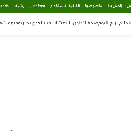
مل
إتصل بنا
الخصوصية
اتفاقية الاستخدام
just Post
أرشيف
lands
أحلام
أبراج اليوم
صحة
التداوي بالأعشاب
حياتنا
خدع بصرية
منوعات
ف