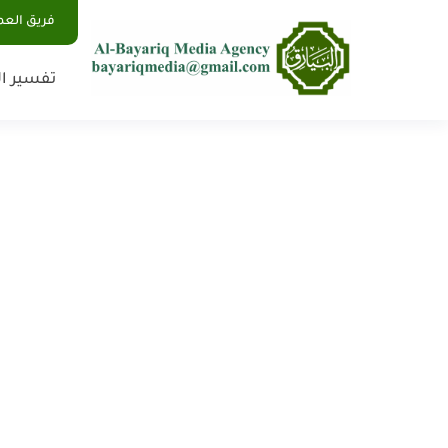
فريق الع
تفسير ال