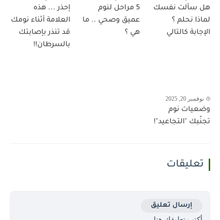
هل سألت نفسك
5 مراحل لنوم
إحذر ... هذه
لماذا نحلم ؟
عميق وصحي .. ما
العلامة أثناء نومك
الإجابة كالتالي
هي ؟
قد تنذر بإصابتك
بالسرطان!!
نوفمبر 20, 2025
وضعيات نوم
تجنّبك "التجاعيد"!
تعليقات
إرسال تعليق
أكتب تعليقك هتا